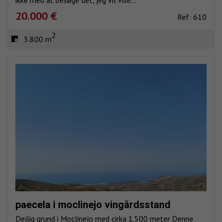
20.000 €
Ref: 610
2
3.800 m
paecela i moclinejo vingårdsstand
Dejlig grund i Moclinejo med cirka 1.500 meter Denne