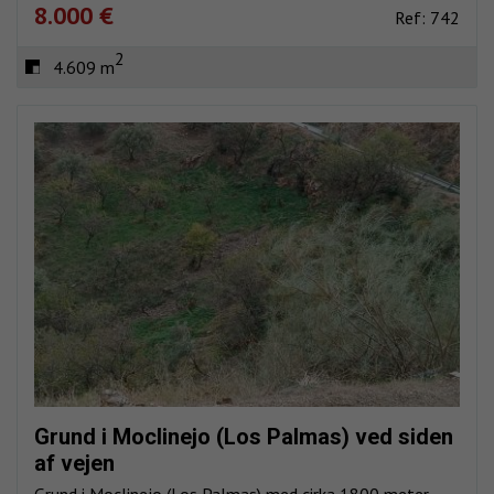
8.000 €
Ref: 742
2
4.609 m
Grund i Moclinejo (Los Palmas) ved siden
af vejen
Grund i Moclinejo (Los Palmas) med cirka 1800 meter.