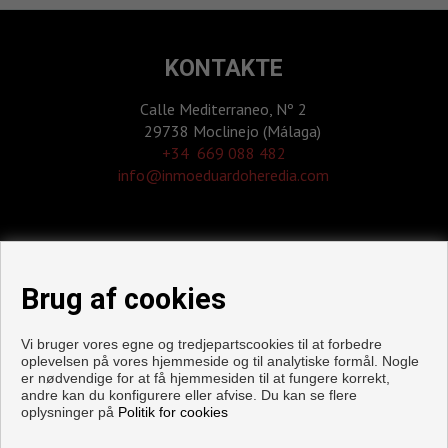
KONTAKTE
Calle Mediterraneo, Nº 2
29738 Moclinejo (Málaga)
‎+34 669 088 482
info@inmoeduardoheredia.com
Brug af cookies
Vi bruger vores egne og tredjepartscookies til at forbedre
oplevelsen på vores hjemmeside og til analytiske formål. Nogle
er nødvendige for at få hjemmesiden til at fungere korrekt,
andre kan du konfigurere eller afvise. Du kan se flere
oplysninger på
Politik for cookies
Flader og huse til salg i Moclinejo