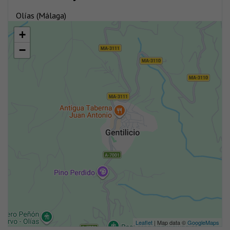
Olías (Málaga)
+
−
Leaflet
| Map data ©
GoogleMaps