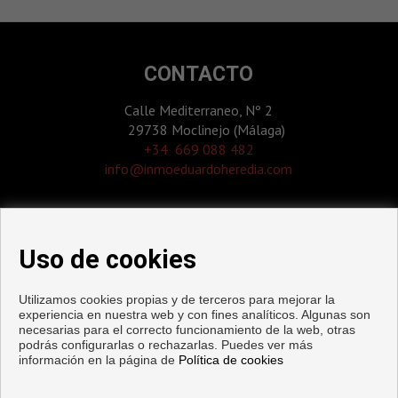
CONTACTO
Calle Mediterraneo, Nº 2
29738 Moclinejo (Málaga)
‎+34 669 088 482
info@inmoeduardoheredia.com
Uso de cookies
Utilizamos cookies propias y de terceros para mejorar la
experiencia en nuestra web y con fines analíticos. Algunas son
necesarias para el correcto funcionamiento de la web, otras
podrás configurarlas o rechazarlas. Puedes ver más
información en la página de
Política de cookies