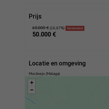
prijs
60.000 €
(16,67%)
Verminderd
50.000 €
locatie en omgeving
Moclinejo (Málaga)
+
−