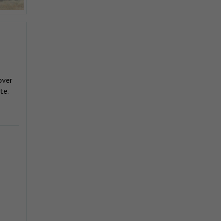
over
te.