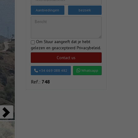
Aanbiedingen
bezoek
Om Stuur aangeeft dat je hebt
gelezen en geaccepteerd
Privacybeleid
.
Contact us
+34 669 088 482
Whatsapp
Ref.:
748