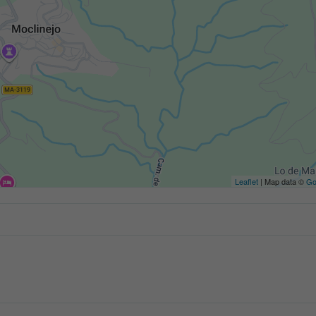
Leaflet
| Map data ©
Go