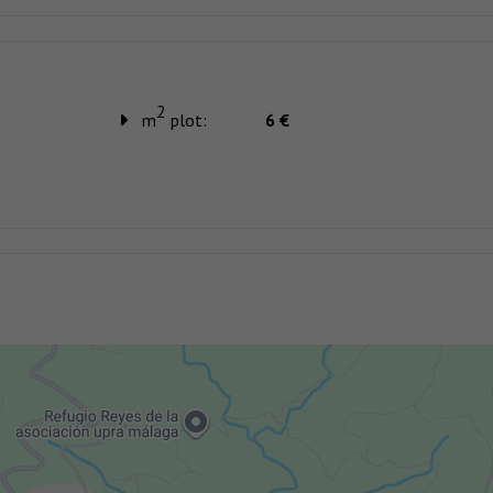
2
m
plot:
6 €