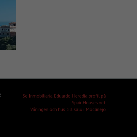
Våningen och hus till salu i Moclinejo