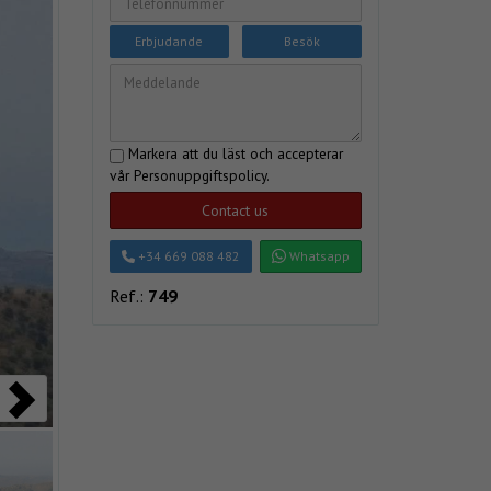
Erbjudande
Besök
Markera att du läst och accepterar
vår
Personuppgiftspolicy
.
Contact us
+34 669 088 482
Whatsapp
Ref.:
749