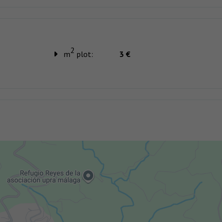
2
m
plot:
3 €