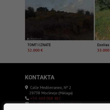
TOMT I IZNATE
Enolias
32.000 €
35.000
KONTAKTA
Calle Mediterraneo, Nº 2
29738 Moclinejo (Málaga)
‎+34 669 088 482
info@inmoeduardoheredia.com