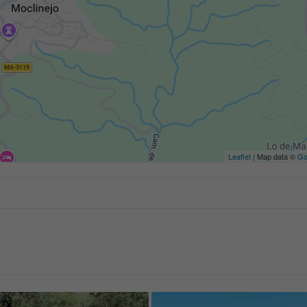
Leaflet
| Map data ©
Go