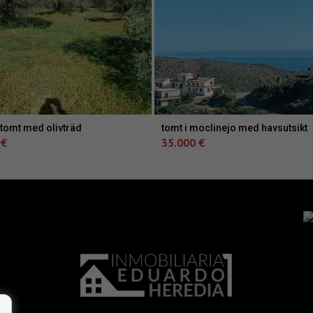
 tomt med olivträd
tomt i moclinejo med havsutsikt
 €
35.000 €