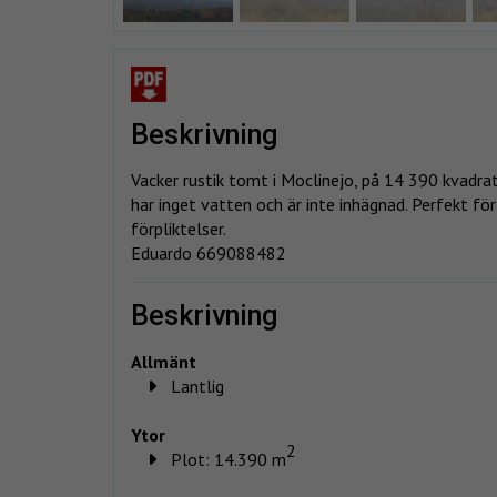
beskrivning
Vacker rustik tomt i Moclinejo, på 14 390 kvadrat
har inget vatten och är inte inhägnad. Perfekt fö
förpliktelser.
Eduardo 669088482
beskrivning
Allmänt
Lantlig
Ytor
2
Plot: 14.390 m