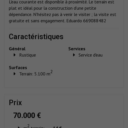
L'eau courante est disponible à proximité. Le terrain est
plat et idéal pour la construction d'une petite
dépendance. N'hésitez pas à venir le visiter ; la visite est
gratuite et sans engagement. Eduardo 669088482
caractéristiques
Général
Services
Rustique
Service d'eau
Surfaces
2
Terrain: 5.100 m
prix
70.000 €
2