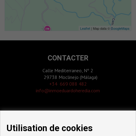
Leaflet
| Map data ©
GoogleMaps
CONTACTER
Calle Mediterraneo, Nº 2
29738 Moclinejo (Málaga)
‎+34 669 088 482
info@inmoeduardoheredia.com
Utilisation de cookies