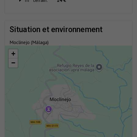
m
terrain:
14 €
situation et environnement
Moclinejo (Málaga)
+
−