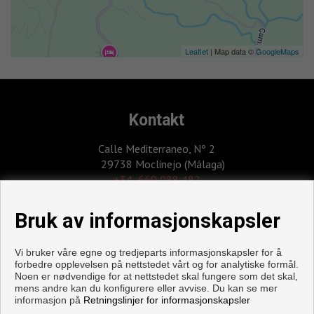
Leaflet
| Map data ©
GoogleMaps
Kontakt
Calle Mediterraneo, Nº 2
29738 Moclinejo (Málaga)
‎+34 669 088 482
info@inmoeduardoheredia.com
Bruk av informasjonskapsler
Vi bruker våre egne og tredjeparts informasjonskapsler for å
forbedre opplevelsen på nettstedet vårt og for analytiske formål.
Noen er nødvendige for at nettstedet skal fungere som det skal,
mens andre kan du konfigurere eller avvise. Du kan se mer
informasjon på
Retningslinjer for informasjonskapsler