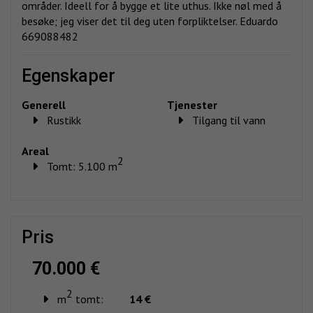
områder. Ideell for å bygge et lite uthus. Ikke nøl med å
besøke; jeg viser det til deg uten forpliktelser. Eduardo
669088482
egenskaper
Generell
Tjenester
Rustikk
Tilgang til vann
Areal
2
Tomt: 5.100 m
pris
70.000 €
2
m
tomt:
14 €