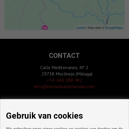
Leaflet
| Map data ©
GoogleMaps
CONTACT
Calle Mediterraneo, Nº 2
29738 Moclinejo (Málaga)
‎+34 669 088 482
info@inmoeduardoheredia.com
Gebruik van cookies
We gebruiken onze eigen cookies en cookies van derden om de