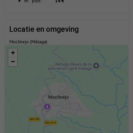
m
plot:
14 €
locatie en omgeving
Moclinejo (Málaga)
+
−